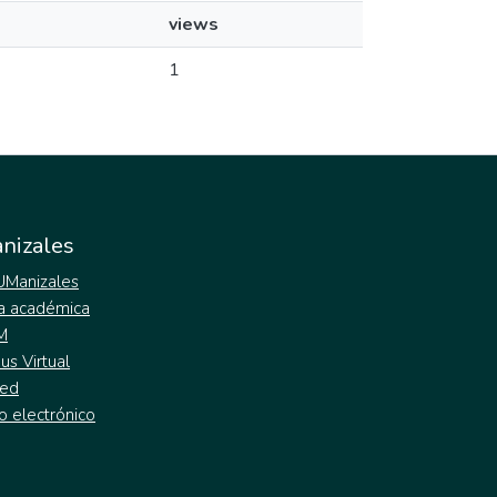
views
1
nizales
 UManizales
a académica
M
s Virtual
ed
o electrónico