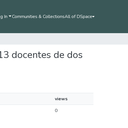
g In
Communities & Collections
All of DSpace
 13 docentes de dos
views
0