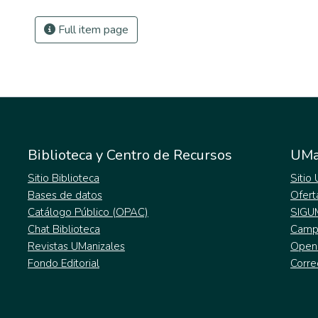
Full item page
Biblioteca y Centro de Recursos
UMa
Sitio Biblioteca
Sitio
Bases de datos
Ofert
Catálogo Público (OPAC)
SIGU
Chat Biblioteca
Campu
Revistas UManizales
Open
Fondo Editorial
Corre