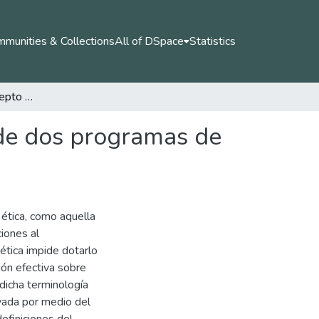
munities & Collections
All of DSpace
Statistics
Los códigos del concepto de ética en 13 docentes de dos programas de derecho.
 de dos programas de
a ética, como aquella
ciones al
tica impide dotarlo
ión efectiva sobre
 dicha terminología
vada por medio del
efiniciones del