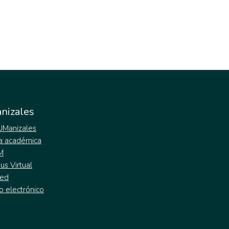
nizales
 UManizales
a académica
M
s Virtual
ed
o electrónico