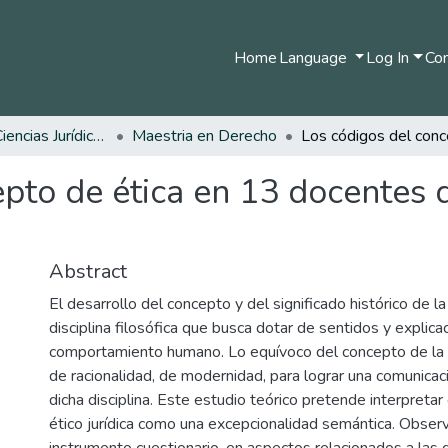
Home
Language
Log In
Com
Facultad de Ciencias Jurídicas
Maestria en Derecho
epto de ética en 13 docentes
Abstract
El desarrollo del concepto y del significado histórico de l
disciplina filosófica que busca dotar de sentidos y explica
comportamiento humano. Lo equívoco del concepto de la é
de racionalidad, de modernidad, para lograr una comunicac
dicha disciplina. Este estudio teórico pretende interpretar
ético jurídica como una excepcionalidad semántica. Obser
instrumento cuestionario, en aspectos relacionados a las d