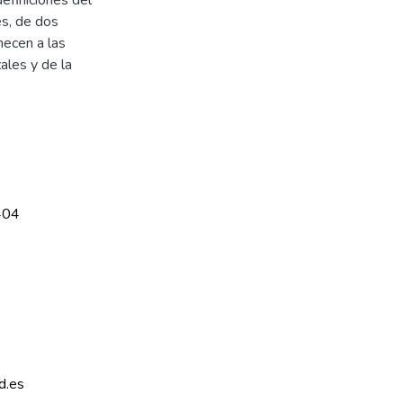
es, de dos
necen a las
ales y de la
404
d.es 