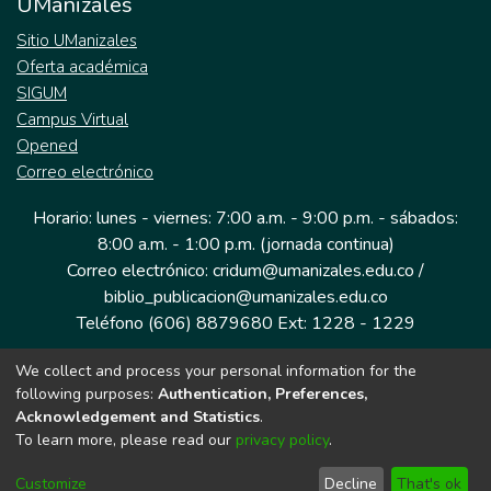
UManizales
Sitio UManizales
Oferta académica
SIGUM
Campus Virtual
Opened
Correo electrónico
Horario: lunes - viernes: 7:00 a.m. - 9:00 p.m. - sábados:
8:00 a.m. - 1:00 p.m. (jornada continua)
Correo electrónico: cridum@umanizales.edu.co /
biblio_publicacion@umanizales.edu.co
Teléfono (606) 8879680 Ext: 1228 - 1229
We collect and process your personal information for the
Dirección: Cra 9 a # 19-03 Edificio histórico, piso 1
following purposes:
Authentication, Preferences,
Manizales, Caldas
Acknowledgement and Statistics
.
Colombia.
To learn more, please read our
privacy policy
.
Customize
Decline
That's ok