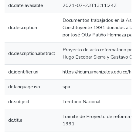
dc.date.available
2021-07-23T13:11:24Z
Documentos trabajados en la Asa
dc.description
Constituyente 1991 donados a la 
por José Otty Patiño Hormaza para 
Proyecto de acto reformatorio pre
dc.description.abstract
Hugo Escobar Sierra y Gustavo O
dc.identifier.uri
https://ridum.umanizales.edu.co/
dc.language.iso
spa
dc.subject
Territorio Nacional
Tramite de Proyecto de reforma Co
dc.title
1991