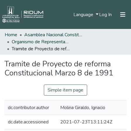
(current)
Language
Log In
Home
Asamblea Nacional Constituyente
Home
Organismo de Representantes Constituyente
Communities & Collections
Tramite de Proyecto de reforma Constitucional Marzo 8 de 1991
All of DSpace
Tramite de Proyecto de reforma
Statistics
Constitucional Marzo 8 de 1991
Simple item page
dc.contributor.author
Molina Giraldo, Ignacio
dc.date.accessioned
2021-07-23T13:11:24Z