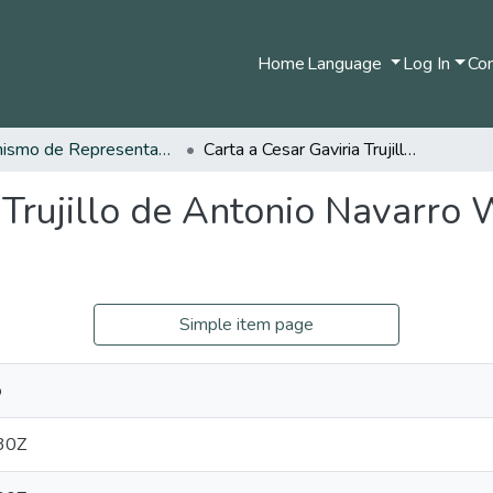
Home
Language
Log In
Com
Organismo de Representantes Constituyente
Carta a Cesar Gaviria Trujillo de Antonio Navarro Wolff - 24 de Julio de 1990
 Trujillo de Antonio Navarro W
Simple item page
o
30Z