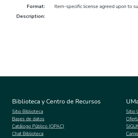
Format:
Item-specific license agreed upon to s
Description:
Biblioteca y Centro de Recursos
UMa
Sitio Biblioteca
Sitio
Bases de datos
Ofert
Catálogo Público (OPAC)
SIGU
Chat Biblioteca
Campu