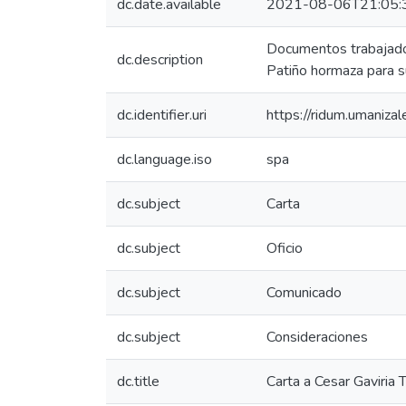
dc.date.available
2021-08-06T21:05:
Documentos trabajados
dc.description
Patiño hormaza para su
dc.identifier.uri
https://ridum.umaniz
dc.language.iso
spa
dc.subject
Carta
dc.subject
Oficio
dc.subject
Comunicado
dc.subject
Consideraciones
dc.title
Carta a Cesar Gaviria 