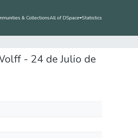
munities & Collections
All of DSpace
Statistics
olff - 24 de Julio de