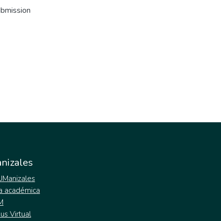
ubmission
nizales
 UManizales
a académica
M
s Virtual