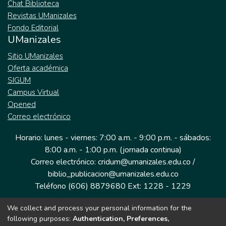
Chat Biblioteca
Revistas UManizales
Fondo Editorial
UManizales
Sitio UManizales
Oferta académica
SIGUM
Campus Virtual
Opened
Correo electrónico
Horario: lunes - viernes: 7:00 a.m. - 9:00 p.m. - sábados:
8:00 a.m. - 1:00 p.m. (jornada continua)
Correo electrónico: cridum@umanizales.edu.co /
biblio_publicacion@umanizales.edu.co
Teléfono (606) 8879680 Ext: 1228 - 1229
We collect and process your personal information for the
Dirección: Cra 9 a # 19-03 Edificio histórico, piso 1
following purposes:
Authentication, Preferences,
Manizales, Caldas