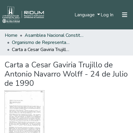
(current)
Language
Log In
Home
Asamblea Nacional Constituyente
Home
Organismo de Representantes Constituyente
Communities & Collections
Carta a Cesar Gaviria Trujillo de Antonio Navarro Wolff - 24 de Julio de 1990
All of DSpace
Carta a Cesar Gaviria Trujillo de
Statistics
Antonio Navarro Wolff - 24 de Julio
de 1990