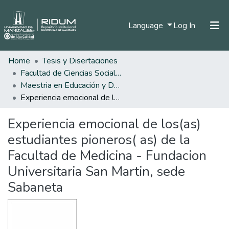
(current)
Language
Log In
Home
Tesis y Disertaciones
Home
Facultad de Ciencias Sociales y Humanas
Communities & Collections
Maestria en Educación y Desarrollo Humano
Experiencia emocional de los(as) estudiantes pioneros( as) de la Facultad de Medicina - Fundacion Universitaria San Martin, sede Sabaneta
All of DSpace
Experiencia emocional de los(as)
Statistics
estudiantes pioneros( as) de la
Facultad de Medicina - Fundacion
Universitaria San Martin, sede
Sabaneta