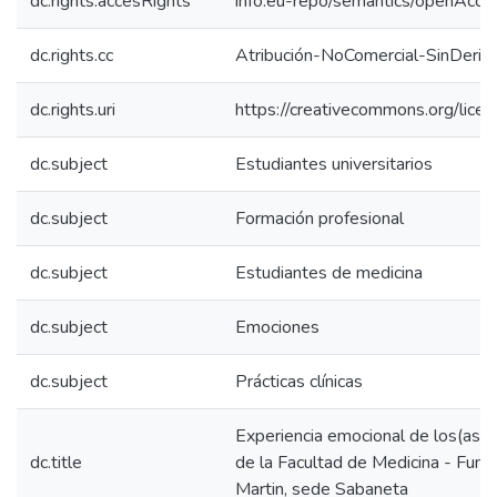
dc.rights.accesRights
info:eu-repo/semantics/openAcce
dc.rights.cc
Atribución-NoComercial-SinDeriv
dc.rights.uri
https://creativecommons.org/lice
dc.subject
Estudiantes universitarios
dc.subject
Formación profesional
dc.subject
Estudiantes de medicina
dc.subject
Emociones
dc.subject
Prácticas clínicas
Experiencia emocional de los(as) 
dc.title
de la Facultad de Medicina - Funda
Martin, sede Sabaneta