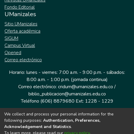
Revistas UManizales
Fondo Editorial
UManizales
Sitio UManizales
Oferta académica
SIGUM
Campus Virtual
Opened
Correo electrónico
Horario: lunes - viernes: 7:00 a.m. - 9:00 p.m. - sábados:
8:00 a.m. - 1:00 p.m. (jornada continua)
Correo electrónico: cridum@umanizales.edu.co /
biblio_publicacion@umanizales.edu.co
Teléfono (606) 8879680 Ext: 1228 - 1229
We collect and process your personal information for the
Dirección: Cra 9 a # 19-03 Edificio histórico, piso 1
following purposes:
Authentication, Preferences,
Manizales, Caldas
Acknowledgement and Statistics
.
Colombia.
To learn more, please read our
privacy policy
.