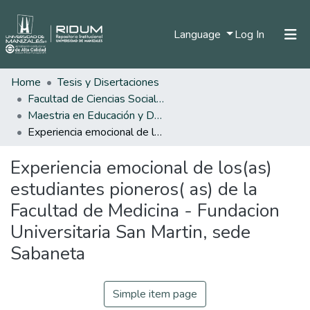
(current)
Language
Log In
Home
Tesis y Disertaciones
Home
Facultad de Ciencias Sociales y Humanas
Communities & Collections
Maestria en Educación y Desarrollo Humano
Experiencia emocional de los(as) estudiantes pioneros( as) de la Facultad de Medicina - Fundacion Universitaria San Martin, sede Sabaneta
All of DSpace
Experiencia emocional de los(as)
Statistics
estudiantes pioneros( as) de la
Facultad de Medicina - Fundacion
Universitaria San Martin, sede
Sabaneta
Simple item page