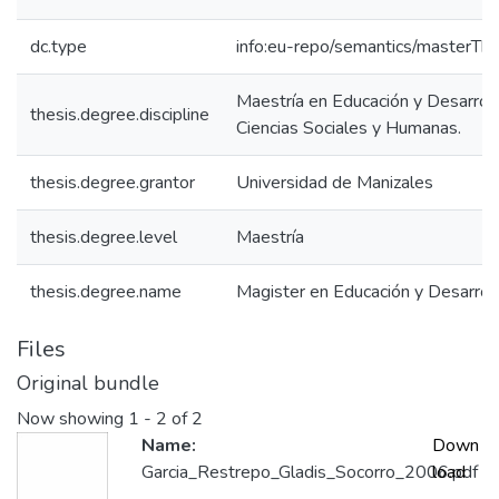
dc.type
info:eu-repo/semantics/masterThe
Maestría en Educación y Desarrol
thesis.degree.discipline
Ciencias Sociales y Humanas.
thesis.degree.grantor
Universidad de Manizales
thesis.degree.level
Maestría
thesis.degree.name
Magister en Educación y Desarro
Files
Original bundle
Now showing
1 - 2 of 2
Name:
Down
Garcia_Restrepo_Gladis_Socorro_2006.pdf
load