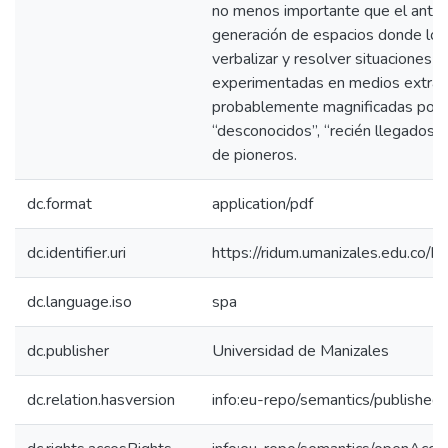
no menos importante que el anterio
generación de espacios donde los
verbalizar y resolver situaciones e
experimentadas en medios extrain
probablemente magnificadas por s
“desconocidos”, “recién llegados”, 
de pioneros.
dc.format
application/pdf
dc.identifier.uri
https://ridum.umanizales.edu.co
dc.language.iso
spa
dc.publisher
Universidad de Manizales
dc.relation.hasversion
info:eu-repo/semantics/published