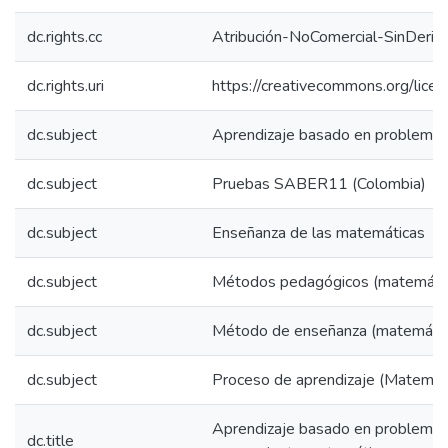
dc.rights.cc
Atribución-NoComercial-SinDeriv
dc.rights.uri
https://creativecommons.org/lice
dc.subject
Aprendizaje basado en problemas (
dc.subject
Pruebas SABER11 (Colombia)
dc.subject
Enseñanza de las matemáticas
dc.subject
Métodos pedagógicos (matemáti
dc.subject
Método de enseñanza (matemátic
dc.subject
Proceso de aprendizaje (Matemát
Aprendizaje basado en problemas,
dc.title