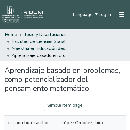
(current)
Language
Log In
Home
Tesis y Disertaciones
Home
Facultad de Ciencias Sociales y Humanas
Communities & Collections
Maestria en Educación desde la Diversidad
Aprendizaje basado en problemas, como potencializador del pensamiento matemático
All of DSpace
Aprendizaje basado en problemas,
Statistics
como potencializador del
pensamiento matemático
Simple item page
dc.contributor.author
López Ordoñez, Jairo