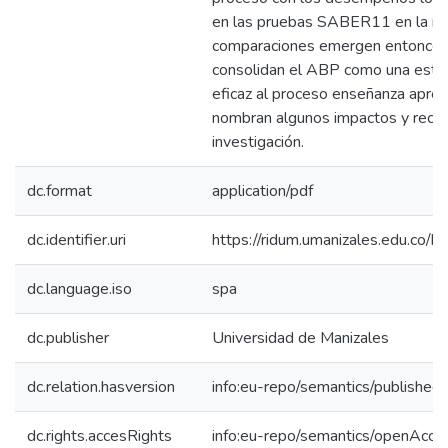
en las pruebas SABER11 en la res
comparaciones emergen entonces
consolidan el ABP como una estrat
eficaz al proceso enseñanza apren
nombran algunos impactos y reco
investigación.
dc.format
application/pdf
dc.identifier.uri
https://ridum.umanizales.edu.co
dc.language.iso
spa
dc.publisher
Universidad de Manizales
dc.relation.hasversion
info:eu-repo/semantics/published
dc.rights.accesRights
info:eu-repo/semantics/openAcce