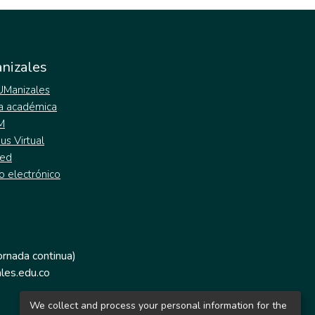
nizales
 UManizales
a académica
M
s Virtual
ed
o electrónico
jornada continua)
les.edu.co
We collect and process your personal information for the