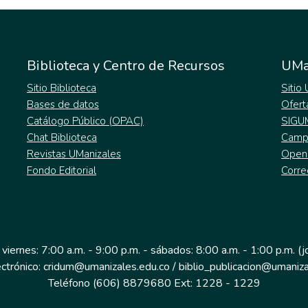
Biblioteca y Centro de Recursos
UMa
Sitio Biblioteca
Sitio
Bases de datos
Ofert
Catálogo Público (OPAC)
SIGU
Chat Biblioteca
Campu
Revistas UManizales
Open
Fondo Editorial
Corre
 viernes: 7:00 a.m. - 9:00 p.m. - sábados: 8:00 a.m. - 1:00 p.m. (
ectrónico: cridum@umanizales.edu.co / biblio_publicacion@umaniza
Teléfono (606) 8879680 Ext: 1228 - 1229