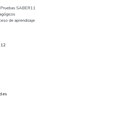
,
Pruebas SABER11
agógicos
ceso de aprendizaje
212
d.es 