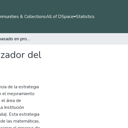
munities & Collections
All of DSpace
Statistics
Aprendizaje basado en problemas, como potencializador del pensamiento matemático
zador del
cia de la estrategia
n el mejoramiento
 el área de
 Institución
a). Esta estrategia
a de las matemáticas,
ejorar el proceso de