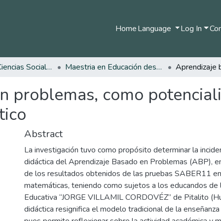
Home
Language
Log In
Com
Facultad de Ciencias Sociales y Humanas
Maestria en Educación desde la Diversidad
n problemas, como potenciali
tico
Abstract
La investigación tuvo como propósito determinar la inciden
didáctica del Aprendizaje Basado en Problemas (ABP), e
de los resultados obtenidos de las pruebas SABER11 en
matemáticas, teniendo como sujetos a los educandos de la
Educativa “JORGE VILLAMIL CORDOVÉZ” de Pitalito (Huil
didáctica resignifica el modelo tradicional de la enseñanz
pues permite reflexionar sobre la actividad académica y m