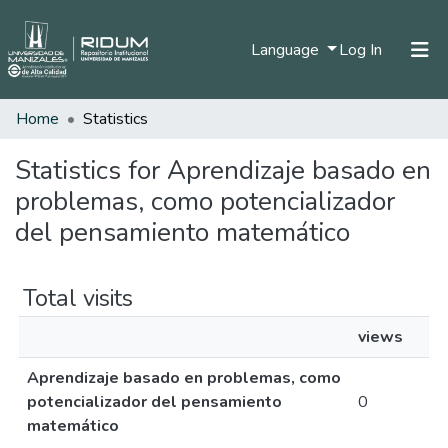
(current)
Language
Log In
Home
Statistics
Home
Communities & Collections
Statistics for Aprendizaje basado en
problemas, como potencializador
All of DSpace
del pensamiento matemático
Total visits
views
Aprendizaje basado en problemas, como
potencializador del pensamiento
0
matemático