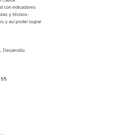
ad con indicadores
olas y técnico-
es y así poder lograr
l
,
Desarrollo
655