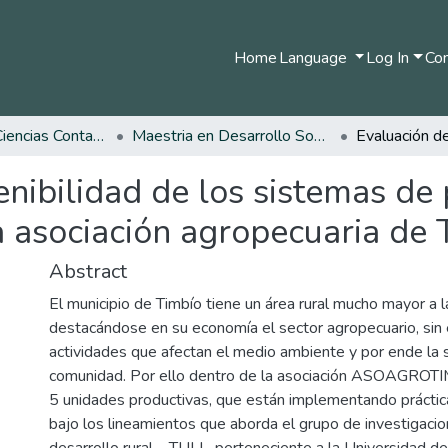
Home
Language
Log In
Com
Facultad de Ciencias Contables Económicas y Administrativas
Maestria en Desarrollo Sostenible y Medio Ambiente
enibilidad de los sistemas de
 asociación agropecuaria de 
Abstract
El municipio de Timbío tiene un área rural mucho mayor a l
destacándose en su economía el sector agropecuario, sin
actividades que afectan el medio ambiente y por ende la s
comunidad. Por ello dentro de la asociación ASOAGROTI
5 unidades productivas, que están implementando práctic
bajo los lineamientos que aborda el grupo de investigacio
desarrollo rural – TULL, perteneciente a la Universidad de