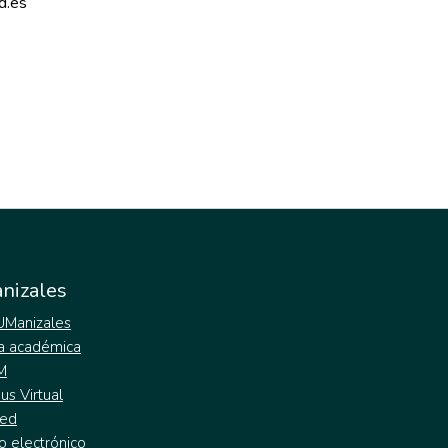
d.es 
nizales
 UManizales
a académica
M
s Virtual
ed
o electrónico