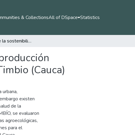
munities & Collections
All of DSpace
Statistics
Evaluación de la sostenibilidad de los sistemas de producción implementados por la asociación agropecuaria de Timbio (Cauca)
 producción
Timbio (Cauca)
a urbana,
 embargo existen
alud de la
MBÍO, se evaluaron
as agroecológicas,
nes para el
l Cauca.