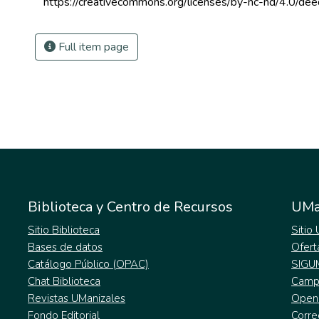
 https://creativecommons.org/licenses/by-nc-nd/4.0/dee
Full item page
Biblioteca y Centro de Recursos
UMa
Sitio Biblioteca
Sitio
Bases de datos
Ofert
Catálogo Público (OPAC)
SIGU
Chat Biblioteca
Campu
Revistas UManizales
Open
Fondo Editorial
Corre