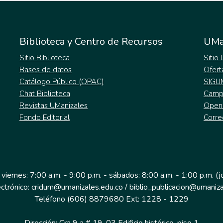
Biblioteca y Centro de Recursos
UMa
Sitio Biblioteca
Sitio
Bases de datos
Ofert
Catálogo Público (OPAC)
SIGU
Chat Biblioteca
Campu
Revistas UManizales
Open
Fondo Editorial
Corre
 viernes: 7:00 a.m. - 9:00 p.m. - sábados: 8:00 a.m. - 1:00 p.m. (
ectrónico: cridum@umanizales.edu.co / biblio_publicacion@umaniza
Teléfono (606) 8879680 Ext: 1228 - 1229
Dirección: Cra 9 a # 19-03 Edificio histórico, piso 1