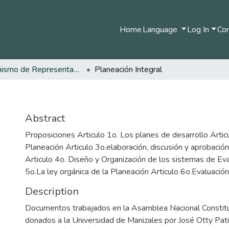
Home
Language
Log In
Com
Organismo de Representantes Constituyente
Planeación Integral
Abstract
Proposiciones Articulo 1o. Los planes de desarrollo Artic
Planeación Articulo 3o.elaboración, discusión y aprobació
Articulo 4o. Diseño y Organización de los sistemas de Eva
5o.La ley orgánica de la Planeación Articulo 6o.Evaluaci
Description
Documentos trabajados en la Asamblea Nacional Consti
donados a la Universidad de Manizales por José Otty Pat