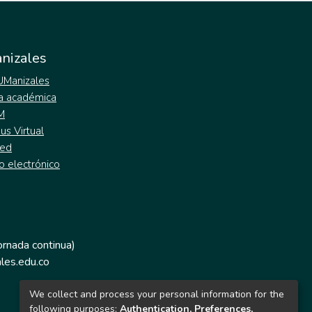
nizales
 UManizales
a académica
M
s Virtual
ed
o electrónico
jornada continua)
les.edu.co
We collect and process your personal information for the
following purposes:
Authentication, Preferences,