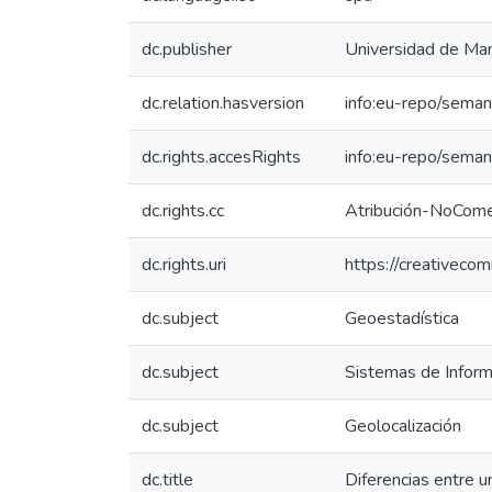
dc.publisher
Universidad de Man
dc.relation.hasversion
info:eu-repo/seman
dc.rights.accesRights
info:eu-repo/sema
dc.rights.cc
Atribución-NoComer
dc.rights.uri
https://creativeco
dc.subject
Geoestadística
dc.subject
Sistemas de Inform
dc.subject
Geolocalización
dc.title
Diferencias entre 