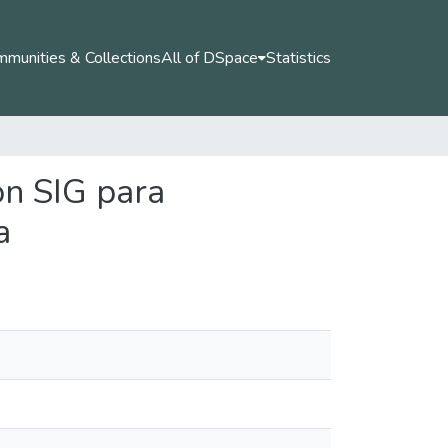
munities & Collections
All of DSpace
Statistics
on SIG para
a