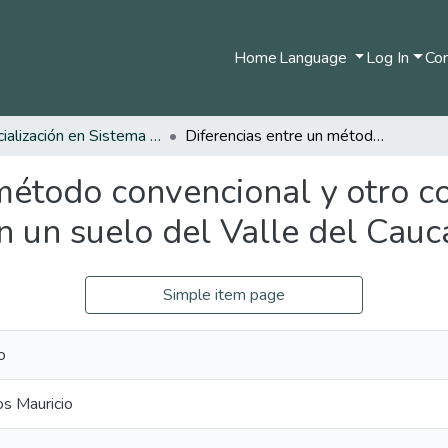
Home
Language
Log In
Com
Especialización en Sistema de Información Geográfica
Diferencias entre un método convencional y otro con SIG para diagnóstico de NPK en un suelo del Valle del Cauca
método convencional y otro c
n un suelo del Valle del Cauc
Simple item page
o
os Mauricio