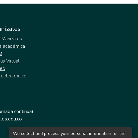
nizales
 UManizales
a académica
M
s Virtual
ed
o electrónico
jornada continua)
les.edu.co
We collect and process your personal information for the