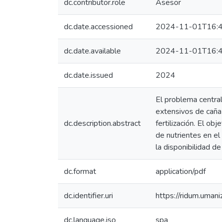
dc.contributor.role
Asesor
dc.date.accessioned
2024-11-01T16:4
dc.date.available
2024-11-01T16:4
dc.date.issued
2024
El problema central
extensivos de caña 
dc.description.abstract
fertilización. El ob
de nutrientes en el
la disponibilidad d
dc.format
application/pdf
dc.identifier.uri
https://ridum.uma
dc.language.iso
spa