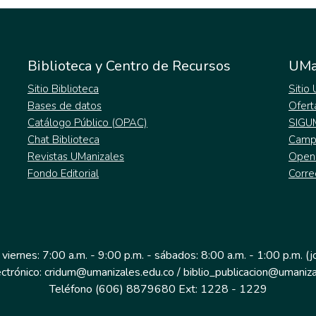
Biblioteca y Centro de Recursos
UMa
Sitio Biblioteca
Sitio
Bases de datos
Ofert
Catálogo Público (OPAC)
SIGU
Chat Biblioteca
Campu
Revistas UManizales
Open
Fondo Editorial
Corre
 viernes: 7:00 a.m. - 9:00 p.m. - sábados: 8:00 a.m. - 1:00 p.m. (
ectrónico: cridum@umanizales.edu.co / biblio_publicacion@umaniza
Teléfono (606) 8879680 Ext: 1228 - 1229