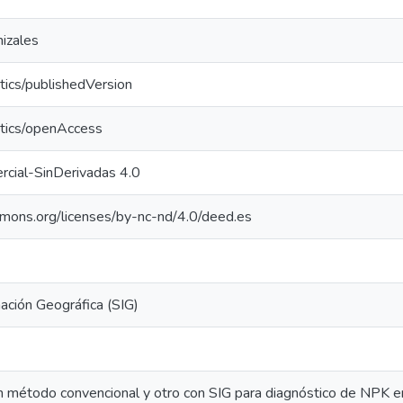
izales
tics/publishedVersion
ntics/openAccess
cial-SinDerivadas 4.0
mmons.org/licenses/by-nc-nd/4.0/deed.es
ación Geográfica (SIG)
un método convencional y otro con SIG para diagnóstico de NPK en