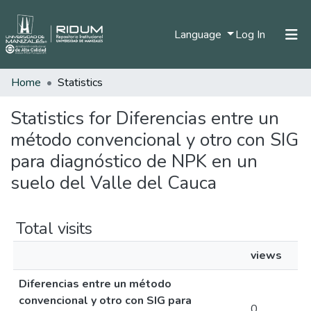
(current)
Language
Log In
Home
Statistics
Home
Communities & Collections
Statistics for Diferencias entre un
método convencional y otro con SIG
All of DSpace
para diagnóstico de NPK en un
suelo del Valle del Cauca
Total visits
views
Diferencias entre un método
convencional y otro con SIG para
0