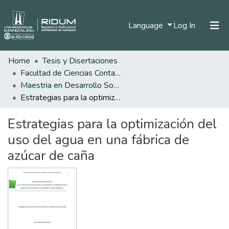
(current)
Language
Log In
Home
Tesis y Disertaciones
Home
Facultad de Ciencias Contables Económicas y Administrativas
Communities & Collections
Maestria en Desarrollo Sostenible y Medio Ambiente
Estrategias para la optimización del uso del agua en una fábrica de azúcar de caña
All of DSpace
Estrategias para la optimización del
Statistics
uso del agua en una fábrica de
azúcar de caña