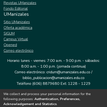
Revistas UManizales
Fondo Editorial
UManizales
Sitio UManizales
Oferta académica
SIGUM
Campus Virtual
Opened
Correo electrónico
Horario: lunes - viernes: 7:00 a.m. - 9:00 p.m. - sábados:
8:00 a.m. - 1:00 p.m. (jornada continua)
Correo electrónico: cridum@umanizales.edu.co /
biblio_publicacion@umanizales.edu.co
Teléfono (606) 8879680 Ext: 1228 - 1229
We collect and process your personal information for the
Dirección: Cra 9 a # 19-03 Edificio histórico, piso 1
following purposes:
Authentication, Preferences,
Manizales, Caldas
Acknowledgement and Statistics
.
Colombia.