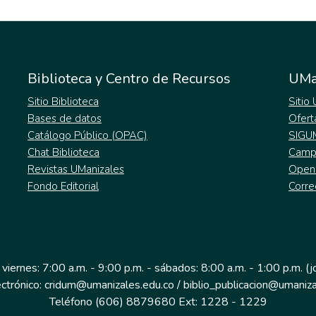
Biblioteca y Centro de Recursos
UMa
Sitio Biblioteca
Sitio
Bases de datos
Ofert
Catálogo Público (OPAC)
SIGU
Chat Biblioteca
Campu
Revistas UManizales
Open
Fondo Editorial
Corre
 viernes: 7:00 a.m. - 9:00 p.m. - sábados: 8:00 a.m. - 1:00 p.m. (
ectrónico: cridum@umanizales.edu.co / biblio_publicacion@umaniza
Teléfono (606) 8879680 Ext: 1228 - 1229