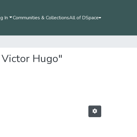
g In
Communities & Collections
All of DSpace
, Victor Hugo"