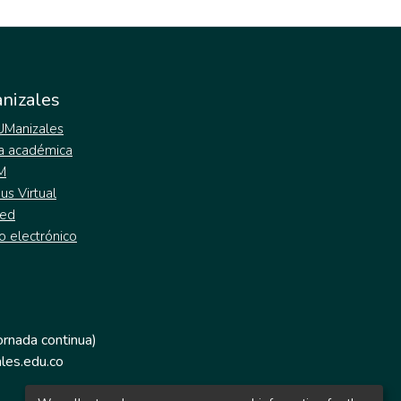
nizales
 UManizales
a académica
M
s Virtual
ed
o electrónico
jornada continua)
les.edu.co