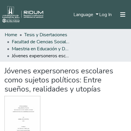
(current)
Language
Log In
Home
Tesis y Disertaciones
Home
Facultad de Ciencias Sociales y Humanas
Communities & Collections
Maestria en Educación y Desarrollo Humano
Jóvenes expersoneros escolares como sujetos políticos: Entre sueños, realidades y utopías
All of DSpace
Jóvenes expersoneros escolares
Statistics
como sujetos políticos: Entre
sueños, realidades y utopías