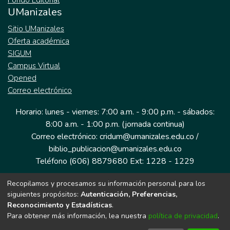
Fondo Editorial
UManizales
Sitio UManizales
Oferta académica
SIGUM
Campus Virtual
Opened
Correo electrónico
Horario: lunes - viernes: 7:00 a.m. - 9:00 p.m. - sábados:
8:00 a.m. - 1:00 p.m. (jornada continua)
Correo electrónico: cridum@umanizales.edu.co /
biblio_publicacion@umanizales.edu.co
Teléfono (606) 8879680 Ext: 1228 - 1229
Recopilamos y procesamos su información personal para los
Dirección: Cra 9 a # 19-03 Edificio histórico, piso 1
siguientes propósitos:
Autenticación, Preferencias,
Manizales, Caldas
Reconocimiento y Estadísticas
.
Colombia.
Para obtener más información, lea nuestra
política de privacidad
.