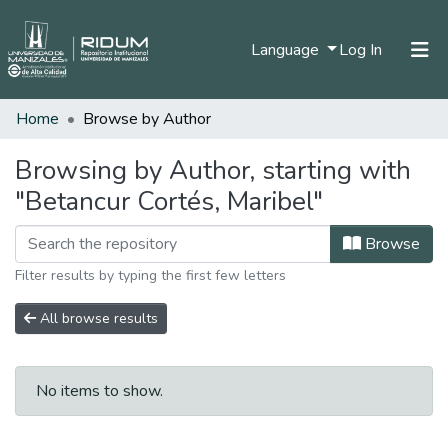
(current)
Language
Log In
Home
Browse by Author
Home
Communities & Collections
Browsing by Author, starting with
"Betancur Cortés, Maribel"
All of DSpace
Browse
Filter results by typing the first few letters
All browse results
No items to show.