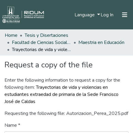
(current)
Language
Log In
Home
Tesis y Disertaciones
Home
Facultad de Ciencias Sociales y Humanas
Maestria en Educación
Communities & Collections
Trayectorias de vida y violencias en estudiantes extraedad de primaria de la Sede Francisco José de Caldas
All of DSpace
Request a copy of the file
Statistics
Enter the following information to request a copy for the
following item:
Trayectorias de vida y violencias en
estudiantes extraedad de primaria de la Sede Francisco
José de Caldas
Requesting the following file: Autorizacion_Perea_2025.pdf
Name *