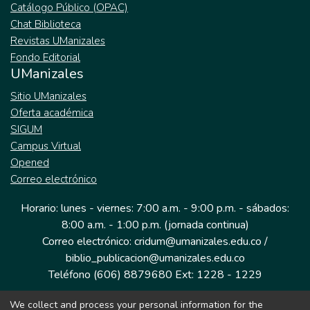
Catálogo Público (OPAC)
Chat Biblioteca
Revistas UManizales
Fondo Editorial
UManizales
Sitio UManizales
Oferta académica
SIGUM
Campus Virtual
Opened
Correo electrónico
Horario: lunes - viernes: 7:00 a.m. - 9:00 p.m. - sábados:
8:00 a.m. - 1:00 p.m. (jornada continua)
Correo electrónico: cridum@umanizales.edu.co /
biblio_publicacion@umanizales.edu.co
Teléfono (606) 8879680 Ext: 1228 - 1229
We collect and process your personal information for the
Dirección: Cra 9 a # 19-03 Edificio histórico, piso 1