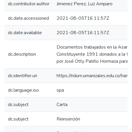
dc.contributor.author
Jimenez Perez, Luz Amparo
dc.date.accessioned
2021-08-05T16:11:57Z
dc.date.available
2021-08-05T16:11:57Z
Documentos trabajados en la Asamb
dc.description
Constituyente 1991 donados a la Un
por José Otty Patiño Hormaza para su
dc.identifier.uri
https://ridum.umanizales.edu.co/ha
dc.language.iso
spa
dc.subject
Carta
dc.subject
Reinserción