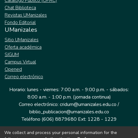
Catálogo Público (OPAC)
Chat Biblioteca
Revistas UManizales
Fondo Editorial
UManizales
Sitio UManizales
Oferta académica
SIGUM
Campus Virtual
Opened
Correo electrónico
Horario: lunes - viernes: 7:00 a.m. - 9:00 p.m. - sábados:
8:00 a.m. - 1:00 p.m. (jornada continua)
Correo electrónico: cridum@umanizales.edu.co /
biblio_publicacion@umanizales.edu.co
Teléfono (606) 8879680 Ext: 1228 - 1229
We collect and process your personal information for the
Dirección: Cra 9 a # 19-03 Edificio histórico, piso 1