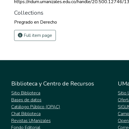
https://ridum.umanizales.edu.co/handle/20.500.12746/1
Collections
Pregrado en Derecho
Full item page
Biblioteca y Centro de Recursos
UMa
Sitio Biblioteca
Sitio
Bases de datos
Ofert
Catálogo Público (OPAC)
SIGU
Chat Biblioteca
Campu
Revistas UManizales
Open
Fondo Editorial
Corre