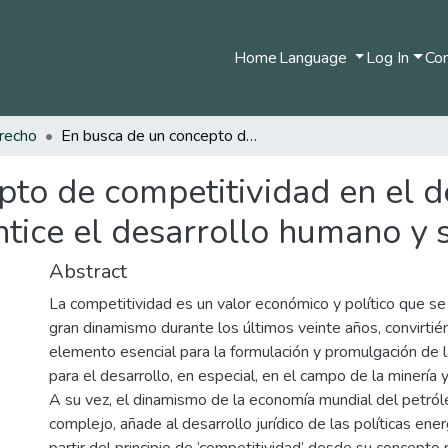
Home
Language
Log In
Com
recho
En busca de un concepto de competitividad en el derecho petrolero colombiano que garantice el desarrollo humano y sostenible
pto de competitividad en el d
tice el desarrollo humano y 
Abstract
La competitividad es un valor económico y político que s
gran dinamismo durante los últimos veinte años, convirti
elemento esencial para la formulación y promulgación de la
para el desarrollo, en especial, en el campo de la minería y
A su vez, el dinamismo de la economía mundial del petróle
complejo, añade al desarrollo jurídico de las políticas ene
partir del principio de ‘competitividad’ desde su concepto