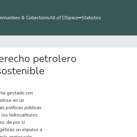
munities & Collections
All of DSpace
Statistics
erecho petrolero
sostenible
e ha gestado con
éndose en un
s políticas públicas
 los hidrocarburos.
o, de por sí
rgéticas un impulso a
 más anglosajón,