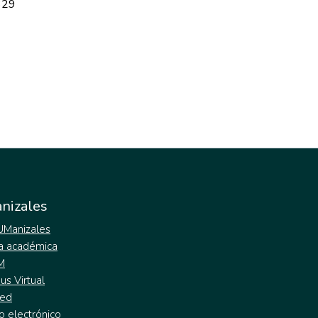
329
nizales
 UManizales
a académica
M
s Virtual
ed
o electrónico