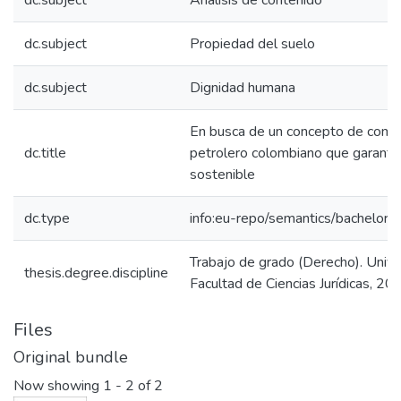
dc.subject
Análisis de contenido
dc.subject
Propiedad del suelo
dc.subject
Dignidad humana
En busca de un concepto de compe
dc.title
petrolero colombiano que garantic
sostenible
dc.type
info:eu-repo/semantics/bachelorT
Trabajo de grado (Derecho). Unive
thesis.degree.discipline
Facultad de Ciencias Jurídicas, 20
Files
Original bundle
Now showing
1 - 2 of 2