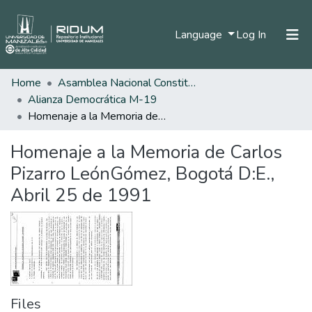
(current)
Language
Log In
Home
Asamblea Nacional Constituyente
Home
Alianza Democrática M-19
Communities & Collections
Homenaje a la Memoria de Carlos Pizarro LeónGómez, Bogotá D:E., Abril 25 de 1991
All of DSpace
Homenaje a la Memoria de Carlos
Statistics
Pizarro LeónGómez, Bogotá D:E.,
Abril 25 de 1991
Files