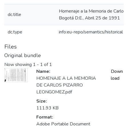
Homenaje a la Memoria de Carlos 
dc.title
Bogotá D:E., Abril 25 de 1991
dc.type
info:eu-repo/semantics/historical
Files
Original bundle
Now showing
1 - 1 of 1
Name:
Down
HOMENAJE A LA MEMORIA
load
DE CARLOS PIZARRO
LEONGOMEZ.pdf
Size:
111.93 KB
Format:
Adobe Portable Document