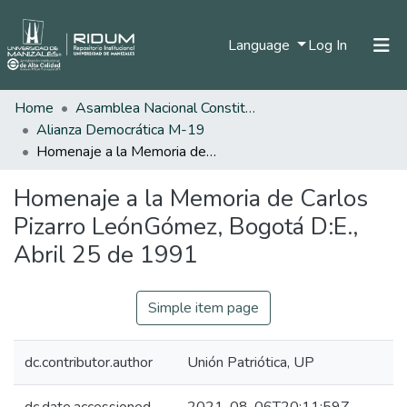
(current)
Language
Log In
Home
Asamblea Nacional Constituyente
Home
Alianza Democrática M-19
Communities & Collections
Homenaje a la Memoria de Carlos Pizarro LeónGómez, Bogotá D:E., Abril 25 de 1991
All of DSpace
Homenaje a la Memoria de Carlos
Statistics
Pizarro LeónGómez, Bogotá D:E.,
Abril 25 de 1991
Simple item page
dc.contributor.author
Unión Patriótica, UP