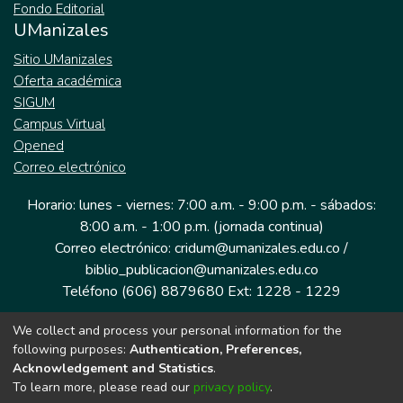
Fondo Editorial
UManizales
Sitio UManizales
Oferta académica
SIGUM
Campus Virtual
Opened
Correo electrónico
Horario: lunes - viernes: 7:00 a.m. - 9:00 p.m. - sábados:
8:00 a.m. - 1:00 p.m. (jornada continua)
Correo electrónico: cridum@umanizales.edu.co /
biblio_publicacion@umanizales.edu.co
Teléfono (606) 8879680 Ext: 1228 - 1229
We collect and process your personal information for the
Dirección: Cra 9 a # 19-03 Edificio histórico, piso 1
following purposes:
Authentication, Preferences,
Manizales, Caldas
Acknowledgement and Statistics
.
Colombia.
To learn more, please read our
privacy policy
.