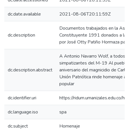
dc.date.accessioned
2021-08-06T20:11:59Z
dc.date.available
2021-08-06T20:11:59Z
Documentos trabajados en la Asa
dc.description
Constituyente 1991 donados a la 
por José Otty Patiño Hormaza para 
A Antonio Navarro Wolf, a todos lo
simpatizantes del M-19 Al pueblo 
dc.description.abstract
aniversario del magnicidio de Carl
Unión Patriótica rinde homenaje a
popular
dc.identifier.uri
https://ridum.umanizales.edu.co/
dc.language.iso
spa
dc.subject
Homenaje