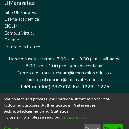
UManizales
Sitio UManizales
Oferta académica
SIGUM
Campus Virtual
Opened
Correo electrónico
Horario: lunes - viernes: 7:00 a.m. - 9:00 p.m. - sábados:
8:00 a.m. - 1:00 p.m. (jornada continua)
Correo electrónico: cridum@umanizales.edu.co /
biblio_publicacion@umanizales.edu.co
Teléfono (606) 8879680 Ext: 1228 - 1229
We collect and process your personal information for the
Dirección: Cra 9 a # 19-03 Edificio histórico, piso 1
following purposes:
Authentication, Preferences,
Manizales, Caldas
Acknowledgement and Statistics
.
Colombia.
To learn more, please read our
privacy policy
.
Customize
Decline
That's ok