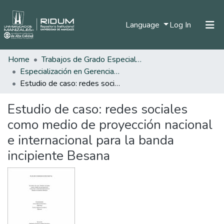
(current)
Language
Log In
Home
Trabajos de Grado Especializaciones
Home
Especialización en Gerencia de la Comunicación Digital
Communities & Collections
Estudio de caso: redes sociales como medio de proyección nacional e internacional para la banda incipiente Besana
All of DSpace
Estudio de caso: redes sociales
Statistics
como medio de proyección nacional
e internacional para la banda
incipiente Besana