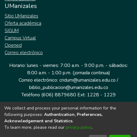
UManizales
Sitio UManizales
Oferta académica
SIGUM
Campus Virtual
Opened
Correo electrónico
Horario: lunes - viernes: 7:00 a.m. - 9:00 p.m. - sábados:
8:00 a.m. - 1:00 p.m. (jornada continua)
Correo electrónico: cridum@umanizales.edu.co /
biblio_publicacion@umanizales.edu.co
Teléfono (606) 8879680 Ext: 1228 - 1229
We collect and process your personal information for the
Dirección: Cra 9 a # 19-03 Edificio histórico, piso 1
following purposes:
Authentication, Preferences,
Manizales, Caldas
Acknowledgement and Statistics
.
Colombia.
To learn more, please read our
privacy policy
.