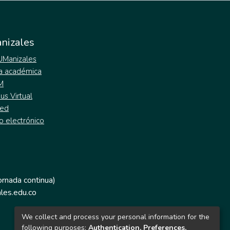
nizales
 UManizales
a académica
M
s Virtual
ed
o electrónico
jornada continua)
les.edu.co
We collect and process your personal information for the
following purposes:
Authentication, Preferences,