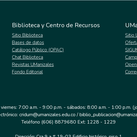
Biblioteca y Centro de Recursos
UMa
Sitio Biblioteca
Sitio
Bases de datos
Ofert
Catálogo Público (OPAC)
SIGU
Chat Biblioteca
Campu
Revistas UManizales
Open
Fondo Editorial
Corre
 viernes: 7:00 a.m. - 9:00 p.m. - sábados: 8:00 a.m. - 1:00 p.m. (
ectrónico: cridum@umanizales.edu.co / biblio_publicacion@umaniza
Teléfono (606) 8879680 Ext: 1228 - 1229
Dirección: Cra 9 a # 19-03 Edificio histórico, piso 1