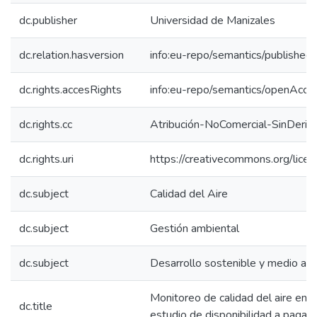
dc.publisher
Universidad de Manizales
dc.relation.hasversion
info:eu-repo/semantics/published
dc.rights.accesRights
info:eu-repo/semantics/openAcce
dc.rights.cc
Atribución-NoComercial-SinDeriv
dc.rights.uri
https://creativecommons.org/lice
dc.subject
Calidad del Aire
dc.subject
Gestión ambiental
dc.subject
Desarrollo sostenible y medio am
Monitoreo de calidad del aire en 
dc.title
estudio de disponibilidad a pagar 