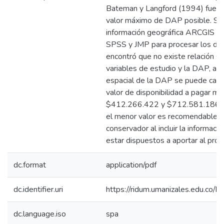
Bateman y Langford (1994) fueron
valor máximo de DAP posible. Se u
información geográfica ARCGIS y 
SPSS y JMP para procesar los dat
encontró que no existe relación sig
variables de estudio y la DAP, ade
espacial de la DAP se puede catal
valor de disponibilidad a pagar m
$412.266.422 y $712.581.186 pes
el menor valor es recomendable p
conservador al incluir la informaci
estar dispuestos a aportar al proy
dc.format
application/pdf
dc.identifier.uri
https://ridum.umanizales.edu.co
dc.language.iso
spa