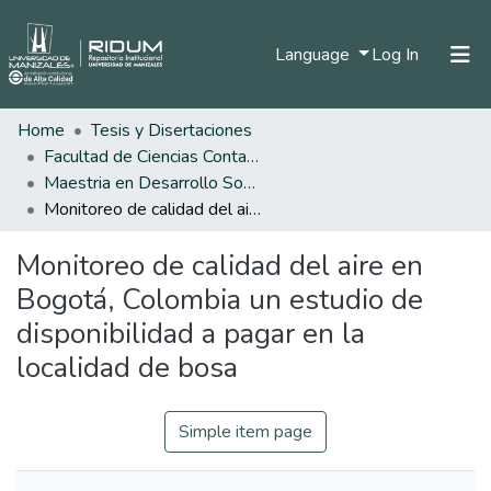
(current)
Language
Log In
Home
Tesis y Disertaciones
Home
Facultad de Ciencias Contables Económicas y Administrativas
Communities & Collections
Maestria en Desarrollo Sostenible y Medio Ambiente
Monitoreo de calidad del aire en Bogotá, Colombia un estudio de disponibilidad a pagar en la localidad de bosa
All of DSpace
Monitoreo de calidad del aire en
Statistics
Bogotá, Colombia un estudio de
disponibilidad a pagar en la
localidad de bosa
Simple item page