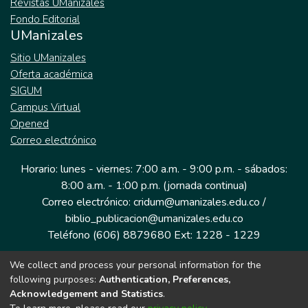
Revistas UManizales
Fondo Editorial
UManizales
Sitio UManizales
Oferta académica
SIGUM
Campus Virtual
Opened
Correo electrónico
Horario: lunes - viernes: 7:00 a.m. - 9:00 p.m. - sábados:
8:00 a.m. - 1:00 p.m. (jornada continua)
Correo electrónico: cridum@umanizales.edu.co /
biblio_publicacion@umanizales.edu.co
Teléfono (606) 8879680 Ext: 1228 - 1229
We collect and process your personal information for the
Dirección: Cra 9 a # 19-03 Edificio histórico, piso 1
following purposes:
Authentication, Preferences,
Manizales, Caldas
Acknowledgement and Statistics
.
Colombia.