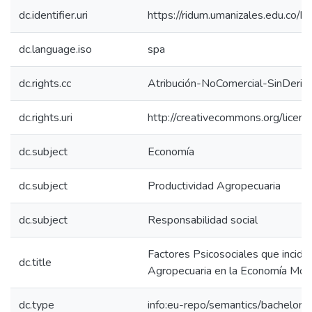
dc.identifier.uri
https://ridum.umanizales.edu.co
dc.language.iso
spa
dc.rights.cc
Atribución-NoComercial-SinDeriv
dc.rights.uri
http://creativecommons.org/licens
dc.subject
Economía
dc.subject
Productividad Agropecuaria
dc.subject
Responsabilidad social
Factores Psicosociales que incide
dc.title
Agropecuaria en la Economía Mod
dc.type
info:eu-repo/semantics/bachelorT