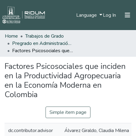
(current)
Language
Log In
Home
Trabajos de Grado
Home
Pregrado en Administración de Empresas
Communities & Collections
Factores Psicosociales que inciden en la Productividad Agropecuaria en la Economía Moderna en Colombia
All of DSpace
Factores Psicosociales que inciden
Statistics
en la Productividad Agropecuaria
en la Economía Moderna en
Colombia
Simple item page
dc.contributor.advisor
Álvarez Giraldo, Claudia Milena