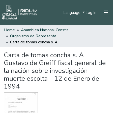
(current)
Language
Log In
Home
Asamblea Nacional Constituyente
Home
Organismo de Representantes Constituyente
Communities & Collections
Carta de tomas concha s. A Gustavo de Greiff fiscal general de la nación sobre investigación muerte escolta - 12 de Enero de 1994
All of DSpace
Carta de tomas concha s. A
Statistics
Gustavo de Greiff fiscal general de
la nación sobre investigación
muerte escolta - 12 de Enero de
1994