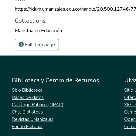
https://ridum.umanizales.edu.co/handle/20.500.12746/7
Collections
Maestria en Educación
Full item page
Biblioteca y Centro de Recursos
UMa
Sitio Biblioteca
Sitio
Bases de datos
Ofert
Catálogo Público (OPAC)
SIGU
Chat Biblioteca
Campu
Revistas UManizales
Open
Fondo Editorial
Corre