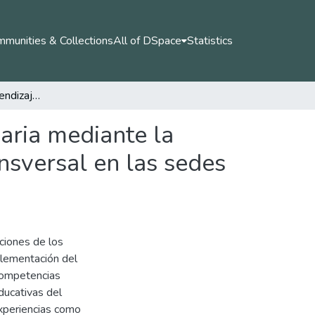
munities & Collections
All of DSpace
Statistics
Experiencias de aprendizaje en estudiantes de primaria mediante la implementación del Plan Lector como proyecto transversal en las sedes educativas Palmar, Santa Clara y Vista Hermosa
aria mediante la
nsversal en las sedes
pciones de los
plementación del
 competencias
educativas del
experiencias como