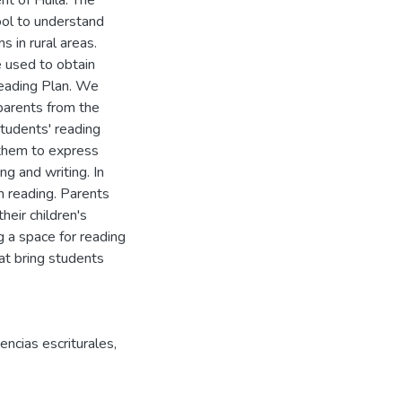
ool to understand
s in rural areas.
 used to obtain
Reading Plan. We
parents from the
students' reading
 them to express
g and writing. In
h reading. Parents
heir children's
g a space for reading
at bring students
ncias escriturales
,