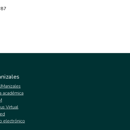
787
nizales
 UManizales
a académica
M
s Virtual
ed
o electrónico