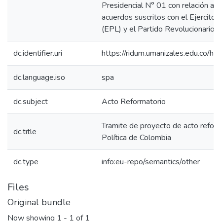
Presidencial N° 01 con relación al
acuerdos suscritos con el Ejercito 
(EPL) y el Partido Revolucionario 
dc.identifier.uri
https://ridum.umanizales.edu.co/
dc.language.iso
spa
dc.subject
Acto Reformatorio
Tramite de proyecto de acto reform
dc.title
Política de Colombia
dc.type
info:eu-repo/semantics/other
Files
Original bundle
Now showing
1 - 1 of 1