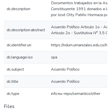
Documentos trabajados en la Asa
dc.description
Constituyente 1991 donados a la 
por José Otty Patiño Hormaza para 
Acuerdo Político Articulo 1o - Adit
dc.description.abstract
Articulo 2o - Sustitutiva N° 3,5 Otr
dc.identifier.uri
https://ridum.umanizales.edu.co/
dc.language.iso
spa
dc.subject
Acuerdo Político
dc.title
Acuerdo Político
dc.type
info:eu-repo/semantics/other
Files