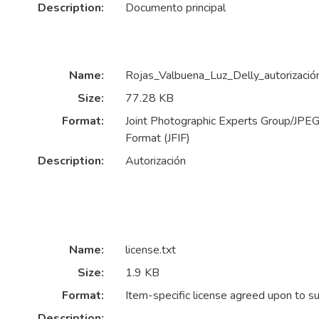
Description:
Documento principal
Name:
Rojas_Valbuena_Luz_Delly_autorización
Size:
77.28 KB
Format:
Joint Photographic Experts Group/JPEG 
Format (JFIF)
Description:
Autorización
Name:
license.txt
Size:
1.9 KB
Format:
Item-specific license agreed upon to s
Description: