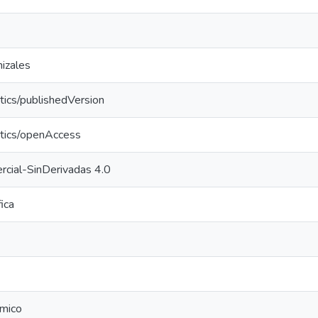
izales
tics/publishedVersion
ntics/openAccess
cial-SinDerivadas 4.0
fica
mico