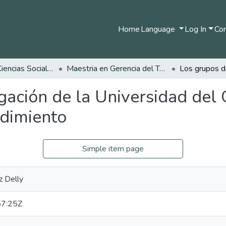
Home
Language
Log In
Com
Facultad de Ciencias Sociales y Humanas
Maestria en Gerencia del Talento Humano
igación de la Universidad del
ndimiento
Simple item page
z Delly
7:25Z