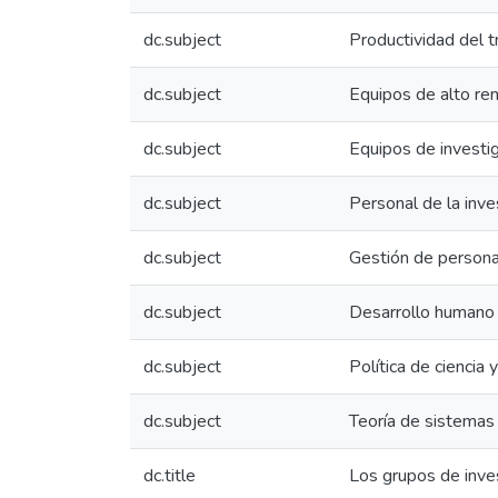
dc.subject
Productividad del t
dc.subject
Equipos de alto re
dc.subject
Equipos de investi
dc.subject
Personal de la inve
dc.subject
Gestión de persona
dc.subject
Desarrollo humano
dc.subject
Política de ciencia 
dc.subject
Teoría de sistemas
dc.title
Los grupos de inve