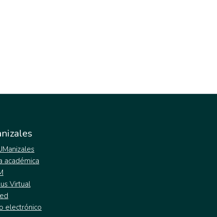
nizales
 UManizales
a académica
M
s Virtual
ed
o electrónico