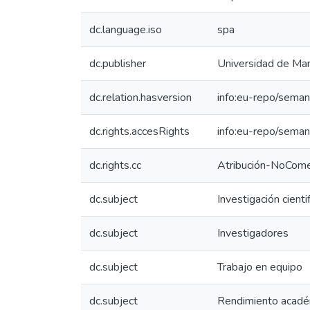
dc.language.iso
spa
dc.publisher
Universidad de Man
dc.relation.hasversion
info:eu-repo/seman
dc.rights.accesRights
info:eu-repo/sema
dc.rights.cc
Atribución-NoComer
dc.subject
Investigación cienti
dc.subject
Investigadores
dc.subject
Trabajo en equipo
dc.subject
Rendimiento acadé