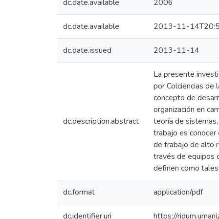
dc.date.available
2006
dc.date.available
2013-11-14T20:5
dc.date.issued
2013-11-14
La presente investi
por Colciencias de
concepto de desarr
organización en cam
dc.description.abstract
teoría de sistemas,
trabajo es conocer 
de trabajo de alto 
través de equipos d
definen como tales,
dc.format
application/pdf
dc.identifier.uri
https://ridum.uma