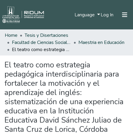
(current)
Language
Log In
Home
Tesis y Disertaciones
Home
Facultad de Ciencias Sociales y Humanas
Maestria en Educación
Communities & Collections
El teatro como estrategia pedagógica interdisciplinaria para fortalecer la motivación y el aprendizaje del inglés: sistematización de una experiencia educativa en la Institución Educativa David Sánchez Juliao de Santa Cruz de Lorica, Córdoba (2024)
All of DSpace
El teatro como estrategia
Statistics
pedagógica interdisciplinaria para
fortalecer la motivación y el
aprendizaje del inglés:
sistematización de una experiencia
educativa en la Institución
Educativa David Sánchez Juliao de
Santa Cruz de Lorica, Córdoba