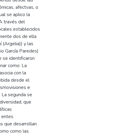
ómicas, afectvas, o
al se aplico la
A través del
focales establecidos
rmente dos de ella
 (Argelia)) y las
nio García Paredes)
 se identificaron
inar como: La
asocia con la
ebida desde el
cosmovisiones e
. La segunda se
diversidad, que
íticas
e entes
as que desarrollan
torno como las