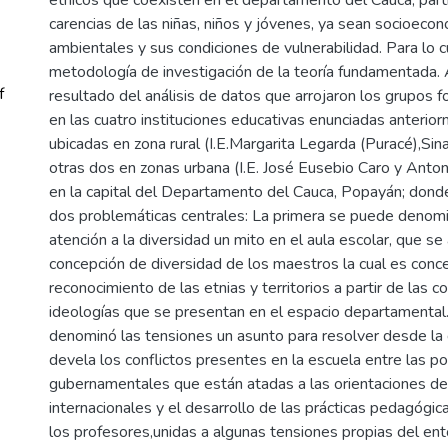
carencias de las niñas, niños y jóvenes, ya sean socioecon
ambientales y sus condiciones de vulnerabilidad. Para lo cu
metodología de investigación de la teoría fundamentada. 
f
resultado del análisis de datos que arrojaron los grupos 
en las cuatro instituciones educativas enunciadas anterio
ubicadas en zona rural (I.E.Margarita Legarda (Puracé),Sinaí
otras dos en zonas urbana (I.E. José Eusebio Caro y Anto
en la capital del Departamento del Cauca, Popayán; donde
dos problemáticas centrales: La primera se puede denom
atención a la diversidad un mito en el aula escolar, que se 
concepción de diversidad de los maestros la cual es conc
reconocimiento de las etnias y territorios a partir de las 
ideologías que se presentan en el espacio departamental
denominó las tensiones un asunto para resolver desde la 
devela los conflictos presentes en la escuela entre las pol
gubernamentales que están atadas a las orientaciones d
internacionales y el desarrollo de las prácticas pedagógic
los profesores,unidas a algunas tensiones propias del en