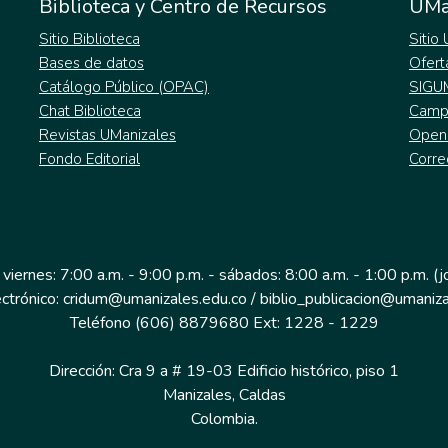
Biblioteca y Centro de Recursos
UMa
Sitio Biblioteca
Sitio
Bases de datos
Ofert
Catálogo Público (OPAC)
SIGU
Chat Biblioteca
Campu
Revistas UManizales
Open
Fondo Editorial
Corre
 viernes: 7:00 a.m. - 9:00 p.m. - sábados: 8:00 a.m. - 1:00 p.m. (
ectrónico: cridum@umanizales.edu.co / biblio_publicacion@umaniza
Teléfono (606) 8879680 Ext: 1228 - 1229
Dirección: Cra 9 a # 19-03 Edificio histórico, piso 1
Manizales, Caldas
Colombia.