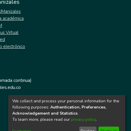
nizales
 UManizales
a académica
M
s Virtual
ed
o electrónico
jornada continua)
les.edu.co
We collect and process your personal information for the
following purposes:
Authentication, Preferences,
Acknowledgement and Statistics
.
To learn more, please read our
privacy policy
.