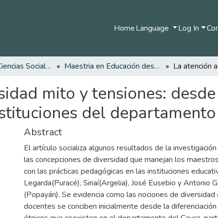
Home
Language
Log In
Com
Facultad de Ciencias Sociales y Humanas
Maestria en Educación desde la Diversidad
sidad mito y tensiones: desde 
nstituciones del departamento
Abstract
El artículo socializa algunos resultados de la investigació
las concepciones de diversidad que manejan los maestros
con las prácticas pedagógicas en las instituciones educati
Legarda(Puracé), Sinaí(Argelia), José Eusebio y Antonio 
(Popayán). Se evidencia como las nociones de diversidad
docentes se conciben inicialmente desde la diferenciación
étnicos que coexisten en el departamento del Cauca, par