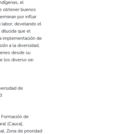
ndígenas, el
de obtener buenos
erminan por influir
 labor, develando el
dilucida que el
la implementación de
ión a la diversidad,
uienes desde su
e los diverso sin
versidad de
13
,
Formación de
ural (Cauca)
,
al
,
Zona de prioridad