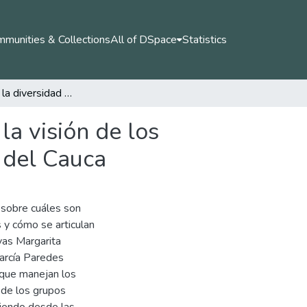
munities & Collections
All of DSpace
Statistics
La atención a la diversidad mito y tensiones: desde la visión de los docentes de cuatro instituciones del departamento del Cauca
la visión de los
 del Cauca
n sobre cuáles son
 y cómo se articulan
vas Margarita
García Paredes
 que manejan los
 de los grupos
tiendo desde las