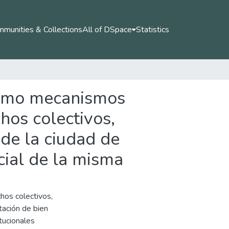
munities & Collections
All of DSpace
Statistics
 como mecanismos
chos colectivos,
 de la ciudad de
cial de la misma
hos colectivos
,
tación de bien
tucionales