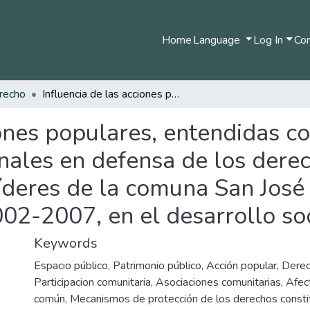
Home
Language
Log In
Com
recho
Influencia de las acciones populares, entendidas como mecanismos jurídicos y constitucionales en defensa de los derechos colectivos, interpuestas por los líderes de la comuna San José de la ciudad de Manizales, periodo 2002-2007, en el desarrollo social de la misma
ciones populares, entendidas
onales en defensa de los dere
líderes de la comuna San José
02-2007, en el desarrollo so
Keywords
Espacio público
,
Patrimonio público
,
Acción popular
,
Derec
Participacion comunitaria
,
Asociaciones comunitarias
,
Afec
común
,
Mecanismos de protección de los derechos consti