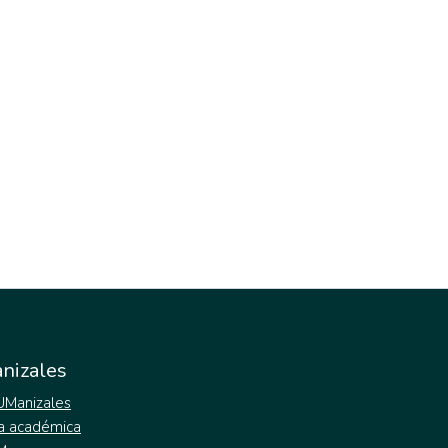
nizales
 UManizales
a académica