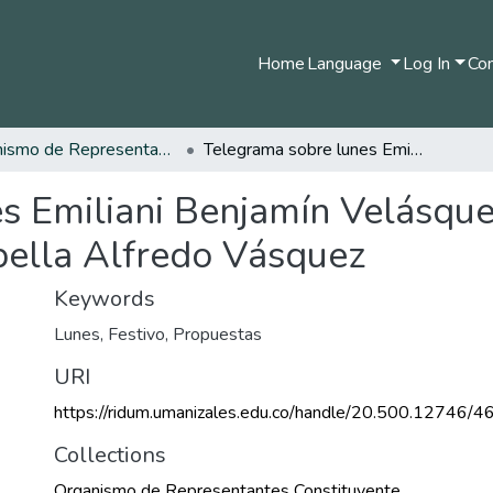
Home
Language
Log In
Com
Organismo de Representantes Constituyente
Telegrama sobre lunes Emiliani Benjamín Velásquez Reyes esta es la constituyente Aida Abella Alfredo Vásquez
s Emiliani Benjamín Velásque
bella Alfredo Vásquez
Keywords
Lunes
,
Festivo
,
Propuestas
URI
https://ridum.umanizales.edu.co/handle/20.500.12746/4
Collections
Organismo de Representantes Constituyente