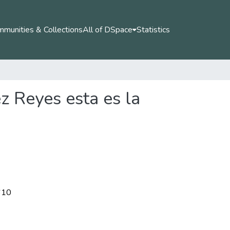
munities & Collections
All of DSpace
Statistics
z Reyes esta es la
610