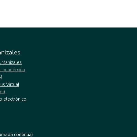
nizales
 UManizales
a académica
M
s Virtual
ed
o electrónico
jornada continua)