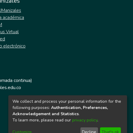
nizales
 UManizales
a académica
M
s Virtual
ed
o electrónico
jornada continua)
les.edu.co
We collect and process your personal information for the
following purposes:
Authentication, Preferences,
Acknowledgement and Statistics
.
To learn more, please read our
privacy policy
.
Customize
Decline
That's ok