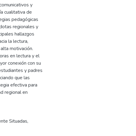
 comunicativos y
a cualitativa de
tegias pedagógicas
cdotas regionales y
cipales hallazgos
cia la lectura,
lta motivación.
ras en lectura y el
yor conexión con su
 estudiantes y padres
nciando que las
egia efectiva para
ad regional en
nte Situadas
,