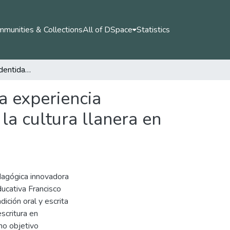
munities & Collections
All of DSpace
Statistics
Lectoescritura con identidad: sistematización de una experiencia pedagógica basada en la tradición oral y escrita de la cultura llanera en estudiantes de 4° y 5° grado
a experiencia
la cultura llanera en
dagógica innovadora
ducativa Francisco
ición oral y escrita
escritura en
mo objetivo