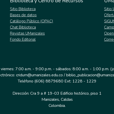
Biblioteca y Centro de Recursos
UMa
Sitio Biblioteca
Sitio
Bases de datos
Ofert
Catálogo Público (OPAC)
SIGU
Chat Biblioteca
Campu
Revistas UManizales
Open
Fondo Editorial
Corre
 viernes: 7:00 a.m. - 9:00 p.m. - sábados: 8:00 a.m. - 1:00 p.m. (
ectrónico: cridum@umanizales.edu.co / biblio_publicacion@umaniza
Teléfono (606) 8879680 Ext: 1228 - 1229
Dirección: Cra 9 a # 19-03 Edificio histórico, piso 1
Manizales, Caldas
Colombia.