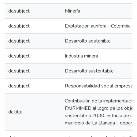
dc.subject
Minería
dc.subject
Explotación aurífera - Colombia
dc.subject
Desarrollo sostenible
dc.subject
Industria minera
dc.subject
Desarrollo sustentable
dc.subject
Responsabilidad social empresaria
Contribución de la implementación 
FAIRMINED al logro de los objeti
dc.title
sostenible a 2030: estudio de cas
municipio de La Llanada – depart