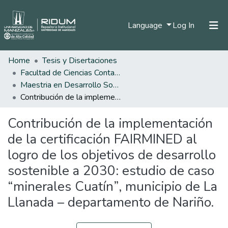
(current)
Language
Log In
Home
Tesis y Disertaciones
Home
Facultad de Ciencias Contables Económicas y Administrativas
Communities & Collections
Maestria en Desarrollo Sostenible y Medio Ambiente
Contribución de la implementación de la certificación FAIRMINED al logro de los objetivos de desarrollo sostenible a 2030: estudio de caso “minerales Cuatín”, municipio de La Llanada – departamento de Nariño.
All of DSpace
Contribución de la implementación
Statistics
de la certificación FAIRMINED al
logro de los objetivos de desarrollo
sostenible a 2030: estudio de caso
“minerales Cuatín”, municipio de La
Llanada – departamento de Nariño.