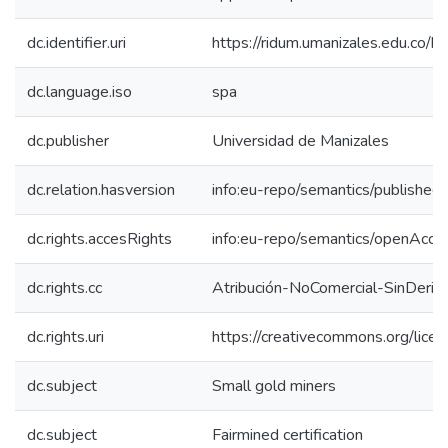
dc.identifier.uri
https://ridum.umanizales.edu.co
dc.language.iso
spa
dc.publisher
Universidad de Manizales
dc.relation.hasversion
info:eu-repo/semantics/published
dc.rights.accesRights
info:eu-repo/semantics/openAcce
dc.rights.cc
Atribución-NoComercial-SinDeriv
dc.rights.uri
https://creativecommons.org/lice
dc.subject
Small gold miners
dc.subject
Fairmined certification