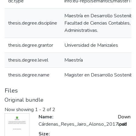
dc.type
info:eu-repo/semantics/masterThe
Maestría en Desarrollo Sostenibl
thesis.degree.discipline
Facultad de Ciencias Contables, 
Administrativas.
thesis.degree.grantor
Universidad de Manizales
thesis.degree.level
Maestría
thesis.degree.name
Magister en Desarrollo Sostenib
Files
Original bundle
Now showing
1 - 2 of 2
Name:
Down
Cárdenas_Reyes_Jairo_Alonso_2017.pdf
load
Size: