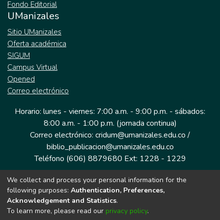
Fondo Editorial
UManizales
Sitio UManizales
Oferta académica
SIGUM
Campus Virtual
Opened
Correo electrónico
Horario: lunes - viernes: 7:00 a.m. - 9:00 p.m. - sábados:
8:00 a.m. - 1:00 p.m. (jornada continua)
Correo electrónico: cridum@umanizales.edu.co /
biblio_publicacion@umanizales.edu.co
Teléfono (606) 8879680 Ext: 1228 - 1229
We collect and process your personal information for the
Dirección: Cra 9 a # 19-03 Edificio histórico, piso 1
following purposes:
Authentication, Preferences,
Manizales, Caldas
Acknowledgement and Statistics
.
Colombia.
To learn more, please read our
privacy policy
.