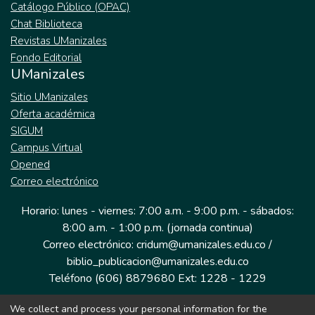
Catálogo Público (OPAC)
Chat Biblioteca
Revistas UManizales
Fondo Editorial
UManizales
Sitio UManizales
Oferta académica
SIGUM
Campus Virtual
Opened
Correo electrónico
Horario: lunes - viernes: 7:00 a.m. - 9:00 p.m. - sábados:
8:00 a.m. - 1:00 p.m. (jornada continua)
Correo electrónico: cridum@umanizales.edu.co /
biblio_publicacion@umanizales.edu.co
Teléfono (606) 8879680 Ext: 1228 - 1229
We collect and process your personal information for the
Dirección: Cra 9 a # 19-03 Edificio histórico, piso 1