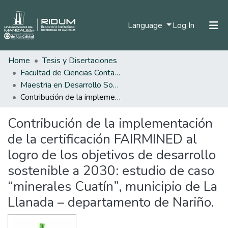
(current)
Language
Log In
Home
Tesis y Disertaciones
Home
Facultad de Ciencias Contables Económicas y Administrativas
Communities & Collections
Maestria en Desarrollo Sostenible y Medio Ambiente
Contribución de la implementación de la certificación FAIRMINED al logro de los objetivos de desarrollo sostenible a 2030: estudio de caso “minerales Cuatín”, municipio de La Llanada – departamento de Nariño.
All of DSpace
Contribución de la implementación
Statistics
de la certificación FAIRMINED al
logro de los objetivos de desarrollo
sostenible a 2030: estudio de caso
“minerales Cuatín”, municipio de La
Llanada – departamento de Nariño.