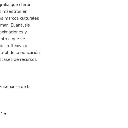
grafía que dieron
os maestros en
os marcos culturales
man. El análisis
roximaciones y
uanto a que se
a, reflexiva y
 total de la educación
 escasez de recursos
Enseñanza de la
515