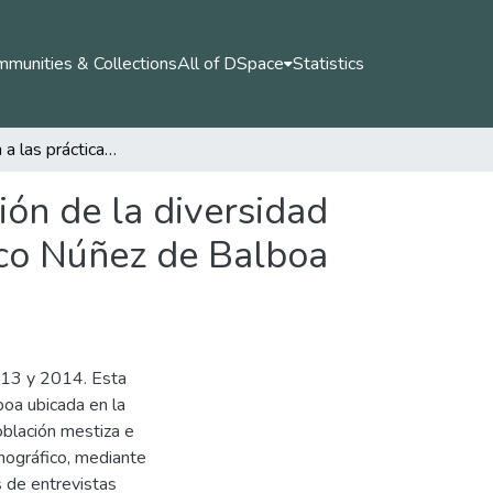
munities & Collections
All of DSpace
Statistics
Aproximación a las prácticas pedagógicas en atención de la diversidad en los procesos de lectura y escritura en la I.E. Vasco Núñez de Balboa (Cauca)
ión de la diversidad
asco Núñez de Balboa
2013 y 2014. Esta
boa ubicada en la
oblación mestiza e
tnográfico, mediante
s de entrevistas