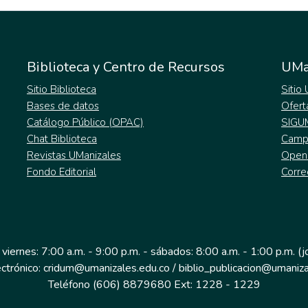
Biblioteca y Centro de Recursos
UMa
Sitio Biblioteca
Sitio
Bases de datos
Ofert
Catálogo Público (OPAC)
SIGU
Chat Biblioteca
Campu
Revistas UManizales
Open
Fondo Editorial
Corre
 viernes: 7:00 a.m. - 9:00 p.m. - sábados: 8:00 a.m. - 1:00 p.m. (
ectrónico: cridum@umanizales.edu.co / biblio_publicacion@umaniza
Teléfono (606) 8879680 Ext: 1228 - 1229