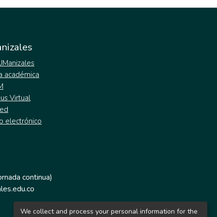
nizales
 UManizales
a académica
M
s Virtual
ed
o electrónico
jornada continua)
les.edu.co
We collect and process your personal information for the