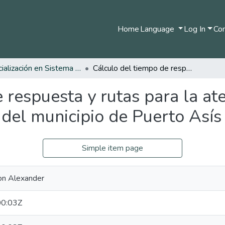
Home
Language
Log In
Com
Especialización en Sistema de Información Geográfica
Cálculo del tiempo de respuesta y rutas para la atención de emergencias urbanas del municipio de Puerto Asís
 respuesta y rutas para la at
del municipio de Puerto Asís
Simple item page
hon Alexander
0:03Z