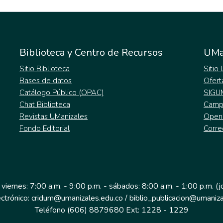
Biblioteca y Centro de Recursos
UMa
Sitio Biblioteca
Sitio
Bases de datos
Ofert
Catálogo Público (OPAC)
SIGU
Chat Biblioteca
Campu
Revistas UManizales
Open
Fondo Editorial
Corre
 viernes: 7:00 a.m. - 9:00 p.m. - sábados: 8:00 a.m. - 1:00 p.m. (
ectrónico: cridum@umanizales.edu.co / biblio_publicacion@umaniza
Teléfono (606) 8879680 Ext: 1228 - 1229