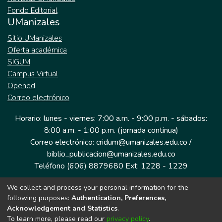
Fondo Editorial
UManizales
Sitio UManizales
Oferta académica
SIGUM
Campus Virtual
Opened
Correo electrónico
Horario: lunes - viernes: 7:00 a.m. - 9:00 p.m. - sábados:
8:00 a.m. - 1:00 p.m. (jornada continua)
Correo electrónico: cridum@umanizales.edu.co /
biblio_publicacion@umanizales.edu.co
Teléfono (606) 8879680 Ext: 1228 - 1229
We collect and process your personal information for the
Dirección: Cra 9 a # 19-03 Edificio histórico, piso 1
following purposes:
Authentication, Preferences,
Manizales, Caldas
Acknowledgement and Statistics
.
Colombia.
To learn more, please read our
privacy policy
.