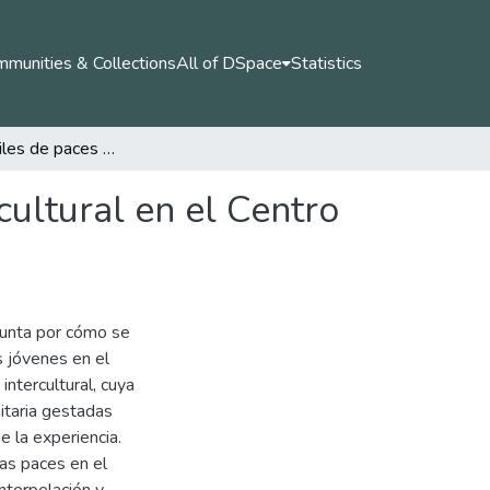
munities & Collections
All of DSpace
Statistics
Tejidos juveniles de paces desde un horizonte intercultural en el Centro Cultural Mama – Ú, Quibdó
cultural en el Centro
egunta por cómo se
s jóvenes en el
ntercultural, cuya
itaria gestadas
e la experiencia.
as paces en el
nterpelación y