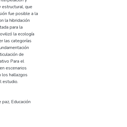
y estructural, que
ión fue posible a la
n la hibridación
ada para la
vilizó la ecología
er las categorías
 fundamentación
ticulación de
ativo Para el
en escenarios
n los hallazgos
l estudio.
e paz
,
Educación