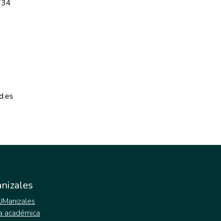
734
d.es 
nizales
 UManizales
a académica