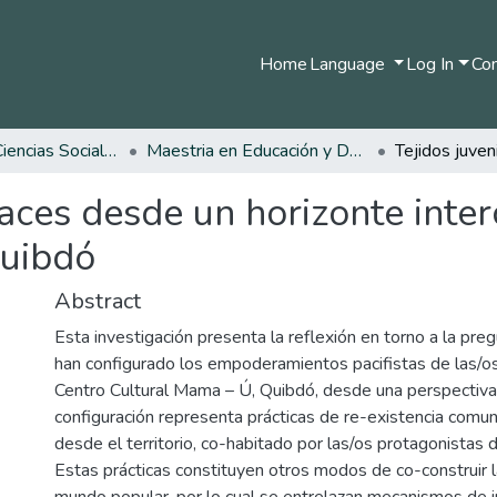
Home
Language
Log In
Com
Facultad de Ciencias Sociales y Humanas
Maestria en Educación y Desarrollo Humano
paces desde un horizonte inter
Quibdó
Abstract
Esta investigación presenta la reflexión en torno a la pr
han configurado los empoderamientos pacifistas de las/o
Centro Cultural Mama – Ú, Quibdó, desde una perspectiva i
configuración representa prácticas de re-existencia comun
desde el territorio, co-habitado por las/os protagonistas d
Estas prácticas constituyen otros modos de co-construir l
mundo popular, por lo cual se entrelazan mecanismos de i