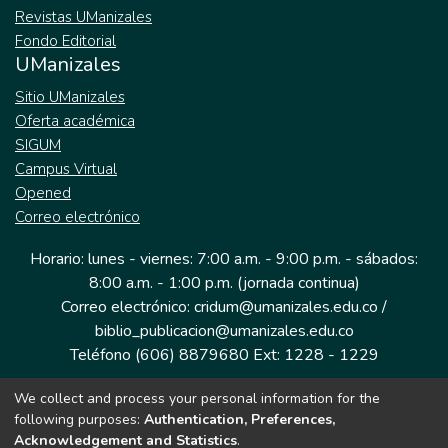
Revistas UManizales
Fondo Editorial
UManizales
Sitio UManizales
Oferta académica
SIGUM
Campus Virtual
Opened
Correo electrónico
Horario: lunes - viernes: 7:00 a.m. - 9:00 p.m. - sábados:
8:00 a.m. - 1:00 p.m. (jornada continua)
Correo electrónico: cridum@umanizales.edu.co /
biblio_publicacion@umanizales.edu.co
Teléfono (606) 8879680 Ext: 1228 - 1229
We collect and process your personal information for the
Dirección: Cra 9 a # 19-03 Edificio histórico, piso 1
following purposes:
Authentication, Preferences,
Manizales, Caldas
Acknowledgement and Statistics
.