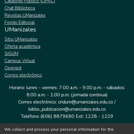
Catálogo Público (OPAC)
Chat Biblioteca
Revistas UManizales
Fondo Editorial
UManizales
Sitio UManizales
Oferta académica
SIGUM
Campus Virtual
Opened
Correo electrónico
Horario: lunes - viernes: 7:00 a.m. - 9:00 p.m. - sábados:
8:00 a.m. - 1:00 p.m. (jornada continua)
Correo electrónico: cridum@umanizales.edu.co /
biblio_publicacion@umanizales.edu.co
Teléfono (606) 8879680 Ext: 1228 - 1229
We collect and process your personal information for the
Dirección: Cra 9 a # 19-03 Edificio histórico, piso 1