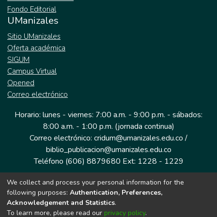
Fondo Editorial
UManizales
Sitio UManizales
Oferta académica
SIGUM
Campus Virtual
Opened
Correo electrónico
Horario: lunes - viernes: 7:00 a.m. - 9:00 p.m. - sábados:
8:00 a.m. - 1:00 p.m. (jornada continua)
Correo electrónico: cridum@umanizales.edu.co /
biblio_publicacion@umanizales.edu.co
Teléfono (606) 8879680 Ext: 1228 - 1229
We collect and process your personal information for the
Dirección: Cra 9 a # 19-03 Edificio histórico, piso 1
following purposes:
Authentication, Preferences,
Manizales, Caldas
Acknowledgement and Statistics
.
Colombia.
To learn more, please read our
privacy policy
.