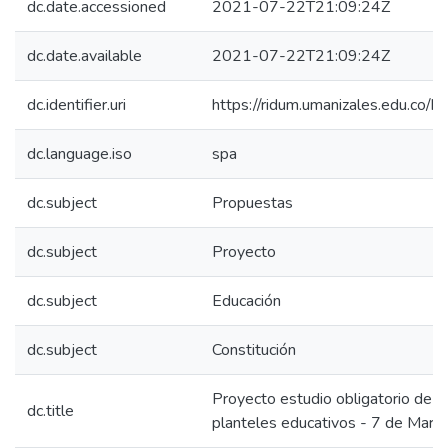
dc.date.accessioned
2021-07-22T21:09:24Z
dc.date.available
2021-07-22T21:09:24Z
dc.identifier.uri
https://ridum.umanizales.edu.co
dc.language.iso
spa
dc.subject
Propuestas
dc.subject
Proyecto
dc.subject
Educación
dc.subject
Constitución
Proyecto estudio obligatorio de la
dc.title
planteles educativos - 7 de Mar