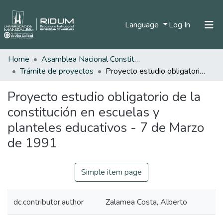
(current)
Language
Log In
Home
Asamblea Nacional Constituyente
Home
Trámite de proyectos
Proyecto estudio obligatorio de la constitución en escuelas y planteles educativos - 7 de Marzo de 1991
Communities & Collections
Proyecto estudio obligatorio de la
All of DSpace
constitución en escuelas y
Statistics
planteles educativos - 7 de Marzo
de 1991
Simple item page
dc.contributor.author
Zalamea Costa, Alberto