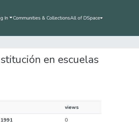
g In
Communities & Collections
All of DSpace
nstitución en escuelas
views
e 1991
0