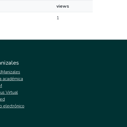
views
1
nizales
 UManizales
a académica
M
s Virtual
ed
o electrónico